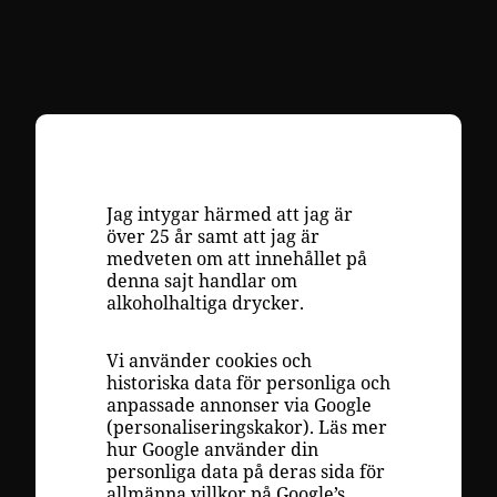
VINKUNSKAP
LAGRING
Jag intygar härmed att jag är
över 25 år samt att jag är
DRUVOR
medveten om att innehållet på
denna sajt handlar om
RECEPT
alkoholhaltiga drycker.
INSPIRATION
Vi använder cookies och
VÄLJA RÄTT VIN
historiska data för personliga och
anpassade annonser via Google
PLAY
(personaliseringskakor). Läs mer
hur Google använder din
OM OSS
personliga data på deras sida för
allmänna villkor på
Google’s