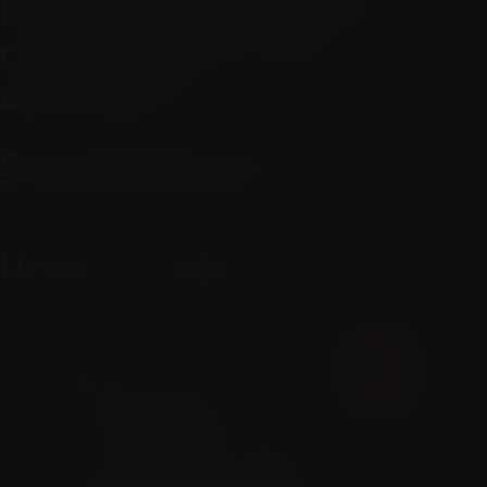
kommer till att förvara
och lagra sina viner
egentligen?
Se avsnittet här.
Liveprovningar