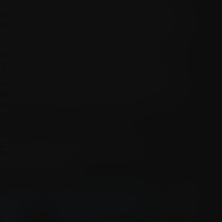
den gastronomiska kulturen ut? Detta är några
saker jag hoppas kunna besvara i den här serien vi
har gjort om Sydafrika som vinland. Jag har tagit
hjälp av vår svenska Master of Wine Madeleine
Stenwreth. Tillsammans besöker vi några
producenter för att lyfta blicken mot ett land vi
båda älskar. I sjätte och sista avsnittet besöker
Daniella Samantha O’Keefe och Lismore Estate
Vineyards i avlägsna Greyton. Madeleine, hon tar
oss med till Glenelly Estate i Stellenbosch och
avslutar med en viktig summering.
Se hela serien om
Sydafrika