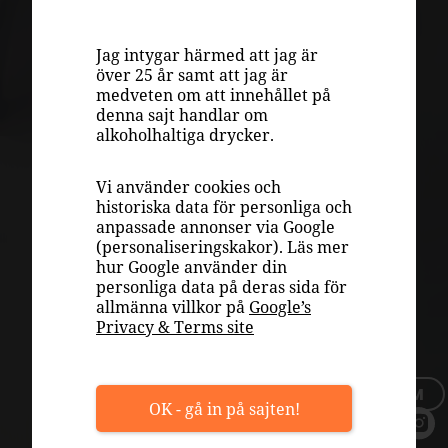
VINKUNSKAP
LAGRING
Jag intygar härmed att jag är
över 25 år samt att jag är
DRUVOR
medveten om att innehållet på
denna sajt handlar om
RECEPT
alkoholhaltiga drycker.
INSPIRATION
Vi använder cookies och
Sydafrika
VÄLJA RÄTT VIN
historiska data för personliga och
anpassade annonser via Google
PLAY
avsnitt 6 –
(personaliseringskakor). Läs mer
hur Google använder din
OM OSS
personliga data på deras sida för
Lismore &
allmänna villkor på
Google’s
TOPPLISTOR
Privacy & Terms site
TILLFÄLLIGT SORTIMENT
Glenelly
BLI MEDLEM
OK - gå in på sajten!
I sjätte och sista avsnittet besöker
Daniella Samantha O’Keefe och