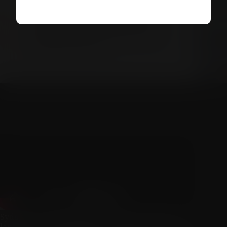
Lismore Estate Vineyards i
avlägsna Greyton. Madeleine, hon
tar oss med till Glenelly Estate i
Stellenbosch och avslutar med en
viktig summering.
Sydafrika… Vad producerar man för vin inom
landet? Är det verkligen nya världen och hur ser