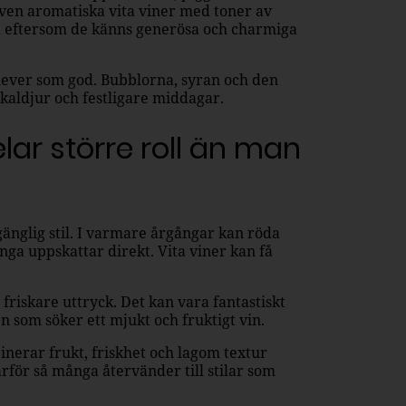
. Även aromatiska vita viner med toner av
kta eftersom de känns generösa och charmiga
ever som god. Bubblorna, syran och den
kaldjur och festligare middagar.
elar större roll än man
lgänglig stil. I varmare årgångar kan röda
ga uppskattar direkt. Vita viner kan få
friskare uttryck. Det kan vara fantastiskt
 som söker ett mjukt och fruktigt vin.
erar frukt, friskhet och lagom textur
ärför så många återvänder till stilar som