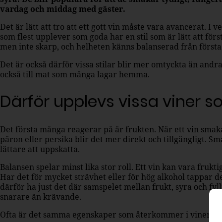
vardag och middag med gäster.
Det är lätt att tro att ett gott vin måste vara avancerat. I 
som flest upplever som goda har en stil som är lätt att först
men inte skarp, och helheten känns balanserad från första
Det är också därför vissa stilar blir mer omtyckta än andr
också till mat som många lagar hemma.
Därför upplevs vissa viner 
Det första många reagerar på är frukten. När ett vin smak
päron eller persika blir det mer direkt och tillgängligt. S
lättare att uppskatta.
Balansen spelar minst lika stor roll. Ett vin kan vara frukti
Har det för mycket strävhet eller för hög alkohol tappar 
därför ha just det där samspelet mellan frukt, syra och fyl
snarare än krävande.
Ofta är det samma egenskaper som återkommer i viner s