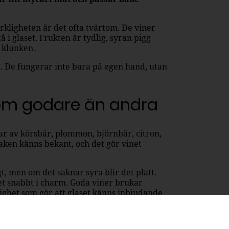
verkligheten är det ofta tvärtom. De viner
å i glaset. Frukten är tydlig, syran pigg
 klunken.
a. De fungerar inte bara på egen hand, utan
som godare än andra
ar av körsbär, plommon, björnbär, citron,
maken känns bekant, och det gör vinet
gt, men om det saknar syra blir det platt.
det snabbt i charm. Goda viner brukar
lighet som gör att glaset känns inbjudande
om många tycker om: