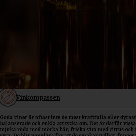
Vinkompassen
Goda viner är oftast inte de mest kraftfulla eller dyra
balanserade och enkla att tycka om. Det är därför viss
mjuka röda med mörka bär, friska vita med citrus och
syra. De blir populära för att de smakar tydligt, funger