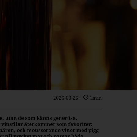
2026-03-25
1min
ste, utan de som känns generösa,
a vinstilar återkommer som favoriter:
 päron, och mousserande viner med pigg
ar till mycket mat och passar både