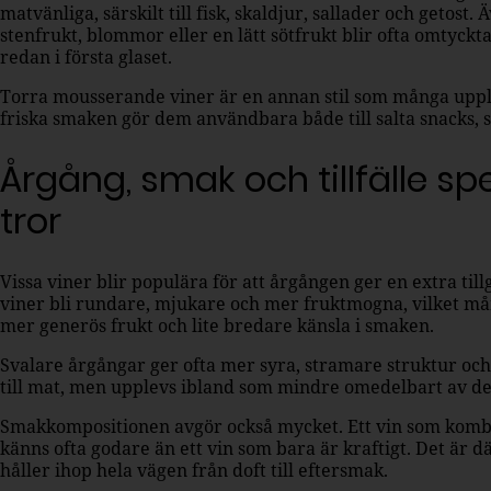
matvänliga, särskilt till fisk, skaldjur, sallader och getost
stenfrukt, blommor eller en lätt sötfrukt blir ofta omtyc
redan i första glaset.
Torra mousserande viner är en annan stil som många uppl
friska smaken gör dem användbara både till salta snacks, s
Årgång, smak och tillfälle sp
tror
Vissa viner blir populära för att årgången ger en extra til
viner bli rundare, mjukare och mer fruktmogna, vilket mån
mer generös frukt och lite bredare känsla i smaken.
Svalare årgångar ger ofta mer syra, stramare struktur och 
till mat, men upplevs ibland som mindre omedelbart av den
Smakkompositionen avgör också mycket. Ett vin som kombin
känns ofta godare än ett vin som bara är kraftigt. Det är d
håller ihop hela vägen från doft till eftersmak.