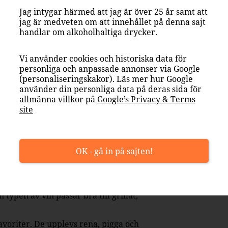
Jag intygar härmed att jag är över 25 år samt att
jag är medveten om att innehållet på denna sajt
handlar om alkoholhaltiga drycker.
Vi använder cookies och historiska data för
personliga och anpassade annonser via Google
mycket mat blir ofta publikfavoriter. Ett
(personaliseringskakor). Läs mer hur Google
 bubbel som fungerar från aperitif till förrätt
använder din personliga data på deras sida för
allmänna villkor på
Google’s Privacy & Terms
site
 tycka är goda
åg till medelhög strävhet, generös frukt och
OK - gå in på sajten!
 kyckling. De känns sällan kantiga, vilket gör
. Här finns mer mörk frukt, ibland inslag
 typen av vin passar bra till grillat,
favoriter. De upplevs rena, pigga och