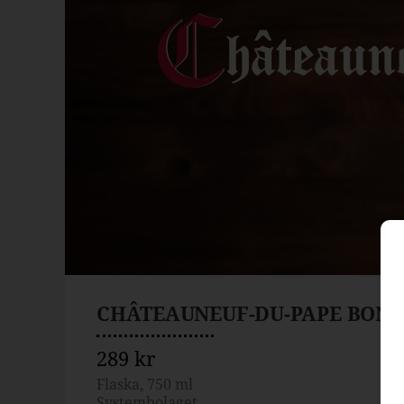
CHÂTEAUNEUF-DU-PAPE BONP
289 kr
Flaska, 750 ml
Systembolaget