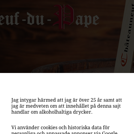
Jag intygar härmed att jag är över 25 år samt att
AS
jag är medveten om att innehållet på denna sajt
handlar om alkoholhaltiga drycker.
Vi använder cookies och historiska data för
personliga och anpassade annonser via Google