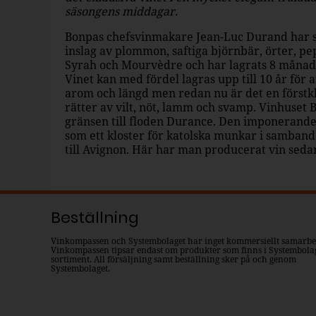
säsongens middagar.
Bonpas chefsvinmakare Jean-Luc Durand har s
inslag av plommon, saftiga björnbär, örter, pe
Syrah och Mourvèdre och har lagrats 8 månade
Vinet kan med fördel lagras upp till 10 år för a
arom och längd men redan nu är det en förstkl
rätter av vilt, nöt, lamm och svamp. Vinhuset 
gränsen till floden Durance. Den imponeran
som ett kloster för katolska munkar i samban
till Avignon. Här har man producerat vin sedan
Beställning
Vinkompassen och Systembolaget har inget kommersiellt samarbe
Vinkompassen tipsar endast om produkter som finns i Systembola
sortiment. All försäljning samt beställning sker på och genom
Systembolaget.