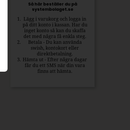
Så här beställer du på
systembolaget.se
Lägg i varukorg och logga in
på ditt konto i kassan. Har du
inget konto så kan du skaffa
det med några få enkla steg.
Betala - Du kan använda
swish, kontokort eller
direktbetalning.
Hämta ut - Efter några dagar
får du ett SMS när din vara
finns att hämta.