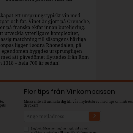
kapat ett ursprungstypiskt vin med
ppar och fat. Vinet är gjort på Grenache,
r på franska ekfat innan buteljering.
tt utveckla ytterligare komplexitet,
assig matchning till säsongens härliga
Bonpas ligger i södra Rhonedalen, på
de egendomen byggdes ursprungligen
d med att påvedömet flyttades från Rom
 1318 – hela 700 år sedan!
Fler tips från Vinkompassen
te.
Missa inte att anmäla dig till vårt nyhetsbrev med tips om intres
gets
drycker!
Jag bekräftar att jag har tagit del av och
godkänt
användarvillkoren
för Vinkompassen