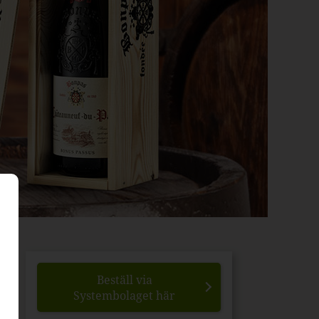
Beställ via
Systembolaget här