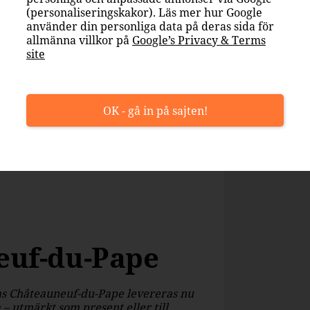
(personaliseringskakor). Läs mer hur Google
använder din personliga data på deras sida för
allmänna villkor på
Google’s Privacy & Terms
site
vèdre
OK - gå in på sajten!
euf-du-Pape
as Châteauneuf-du-Pape levereras nu
 – utmärkt som present eller till