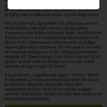
karaktär. Här samsas en komplex och finstämd
symfoni av hallon och kryddiga körsbär med toner
av rostade mandlar, ceder och mineral. Strukturen
är fyllig med en silkeslen textur och ett långt avslut.
Det här vinet gör sig utmärkt till olika typer av kött,
såväl viltkött, som fläsk och nöt. Låt dig gärna
inspieras av det lokala italienska köket, med fokus på
fräscha råvaror och smaksättning med tomater och
färska örter. Vinet passar även utmärkt till fylliga
vegetariska rätter och pasta. För den som är ute efter
ett umgängesvin passar en bit vällagrad parmesan
utmärkt till. Vinet kommer bäst till sin rätt vid 16-18
grader. B.io är redo att drickas nu men går också
utmärkt att lagra i upp till fyra år.
B.io producers i Apulien som ligger i Italiens ”klack”.
Producenten, Cevico, grundades på tidigt 60-tal och
producerar idag fem ekologiska viner med
ambitionen att göra varje druva största möjliga
rättvisa. Primitivo är det första vinet som lanseras på
den svenska marknaden.