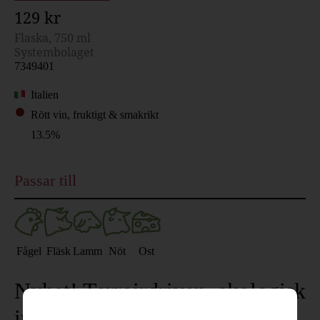
129 kr
Flaska, 750 ml
Systembolaget
7349401
Italien
Rött vin, fruktigt & smakrikt
13.5%
Passar till
Fågel
Fläsk
Lamm
Nöt
Ost
Nyhet! Terroirdriven, ekologisk
italienare